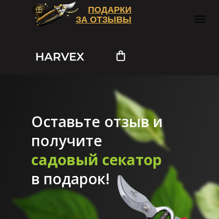
ПОДАРКИ
ЗА ОТЗЫВЫ
О компании
Медиа и новости
Конкурс «Подароки
→
→
за отзывы»
Оставьте отзыв и
получите
садовый секатор
в подарок!