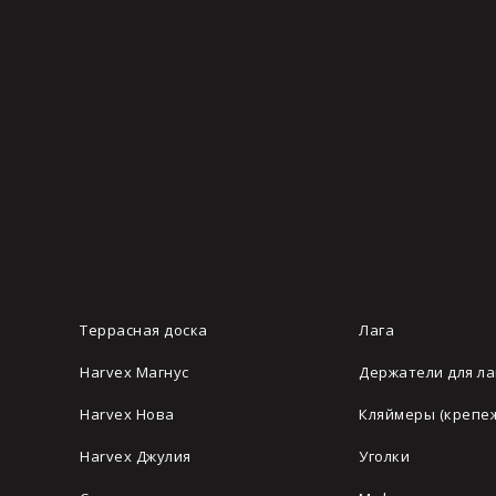
Террасная доска
Лага
Harvex Магнус
Держатели для ла
Harvex Нова
Кляймеры (крепе
Harvex Джулия
Уголки